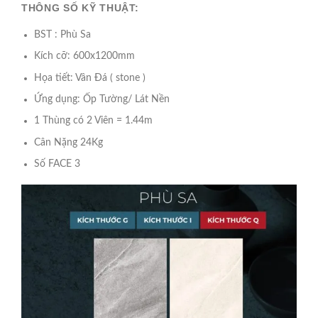
THÔNG SỐ KỸ THUẬT:
BST : Phù Sa
Kích cỡ: 600x1200mm
Họa tiết: Vân Đá ( stone )
Ứng dụng: Ốp Tường/ Lát Nền
1 Thùng có 2 Viên = 1.44m
Cân Nặng 24Kg
Số FACE 3