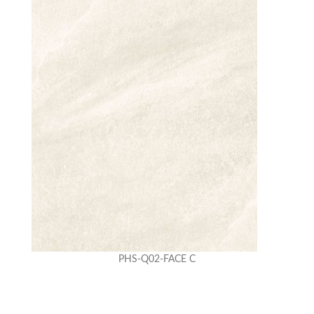
PHS-Q02-FACE C