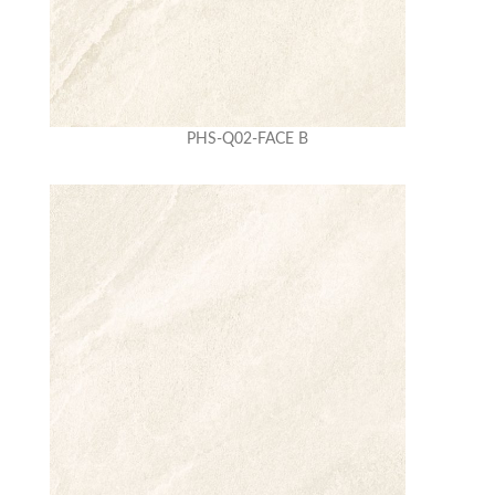
PHS-Q02-FACE B