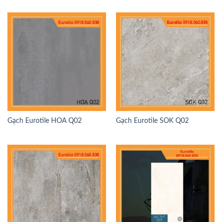
Gạch Eurotile HOA Q02
Gạch Eurotile SOK Q02