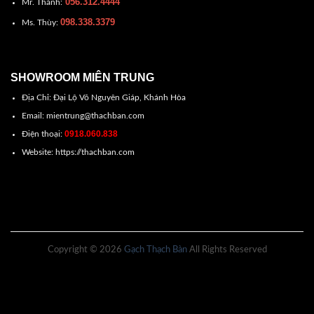
056.312.4444
Mr. Thành:
098.338.3379
Ms. Thùy:
SHOWROOM MIÊN TRUNG
Địa Chỉ: Đại Lộ Võ Nguyên Giáp, Khánh Hòa
Email: mientrung@thachban.com
0918.060.838
Điện thoại:
Website: https://thachban.com
Copyright © 2026
Gạch Thạch Bàn
All Rights Reserved