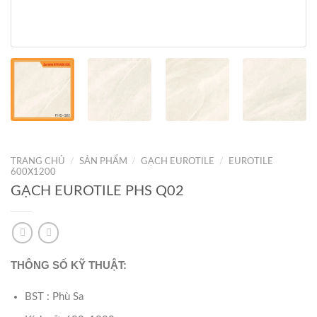
TRANG CHỦ
/
SẢN PHẨM
/
GẠCH EUROTILE
/
EUROTILE
600X1200
GẠCH EUROTILE PHS Q02
THÔNG SỐ KỸ THUẬT:
BST : Phù Sa