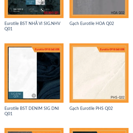
Eurotile BST NHÃ VI SIG.NHV
Gạch Eurotile HOA Q02
Q01
Eurotile BST DENIM SIG DNI
Gạch Eurotile PHS Q02
Q01