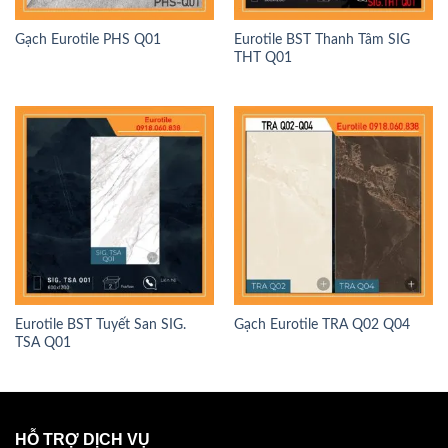
Gạch Eurotile PHS Q01
Eurotile BST Thanh Tâm SIG
THT Q01
Eurotile BST Tuyết San SIG.
Gạch Eurotile TRA Q02 Q04
TSA Q01
HỖ TRỢ DỊCH VỤ