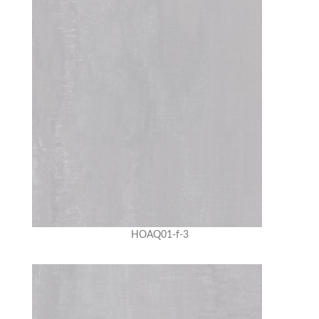
HOAQ01-f-3