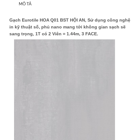
MÔ TẢ
Gạch Eurotile HOA Q01 BST HỘI AN, Sử dụng công nghệ
in kỹ thuật số, phủ nano mang tới không gian sạch sẽ
sang trọng, 1T có 2 Viên = 1.44m, 3 FACE.