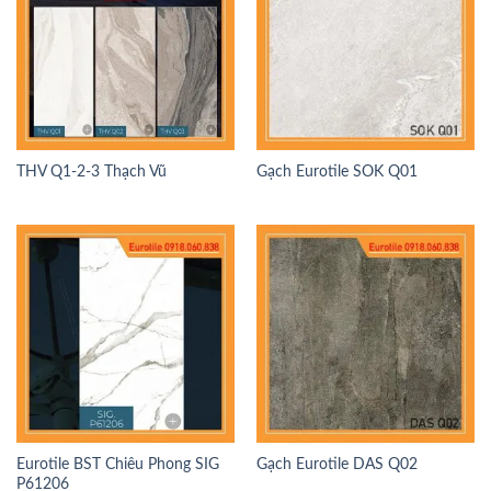
THV Q1-2-3 Thạch Vũ
Gạch Eurotile SOK Q01
Eurotile BST Chiêu Phong SIG
Gạch Eurotile DAS Q02
P61206