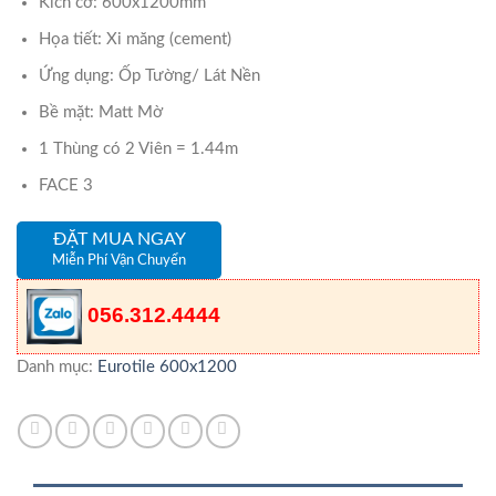
Kích cỡ: 600x1200mm
Họa tiết: Xi măng (cement)
Ứng dụng: Ốp Tường/ Lát Nền
Bề mặt: Matt Mờ
1 Thùng có 2 Viên = 1.44m
FACE 3
ĐẶT MUA NGAY
Miễn Phí Vận Chuyển
056.312.4444
Danh mục:
Eurotile 600x1200