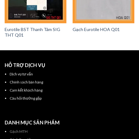
Eurotile BST Thanh Tâm SIG
Gạch Eurotile HOA Q01
THT Q01
HỖ TRỢ DỊCH VỤ
Dịch vụ tư vấn
Chính sách bán hàng
Cam kết khách hàng
Câu hỏi thường gặp
DANH MỤC SẢN PHẨM
Gạch MTH