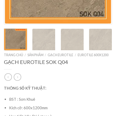
TRANG CHỦ
/
SẢN PHẨM
/
GẠCH EUROTILE
/
EUROTILE 600X1200
GẠCH EUROTILE SOK Q04
THÔNG SỐ KỸ THUẬT:
BST : Sơn Khuê
Kích cỡ: 600x1200mm