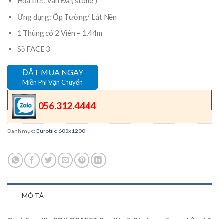
Họa tiết: Vân Đá ( stone )
Ứng dụng: Ốp Tường/ Lát Nền
1 Thùng có 2 Viên = 1.44m
Số FACE 3
ĐẶT MUA NGAY
Miễn Phí Vận Chuyển
056.312.4444
Danh mục:
Eurotile 600x1200
MÔ TẢ