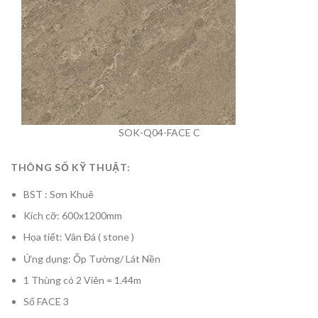
SOK-Q04-FACE C
THÔNG SỐ KỸ THUẬT:
BST : Sơn Khuê
Kích cỡ: 600x1200mm
Họa tiết: Vân Đá ( stone )
Ứng dụng: Ốp Tường/ Lát Nền
1 Thùng có 2 Viên = 1.44m
Số FACE 3