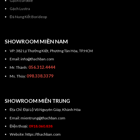
Gạch Eurotile
Gạch Lustra
Đá Nung Kết Borideop
SHOWROOM MIỀN NAM
VP: 382 Lý Thường KIệt, Phương Tân Hòa, TP.HCM
Email: info@thachban.com
056.312.4444
Mr. Thành:
098.338.3379
Ms. Thùy:
SHOWROOM MIÊN TRUNG
Địa Chỉ: Đại Lộ Võ Nguyên Giáp, Khánh Hòa
Email: mientrung@thachban.com
Điện thoại:
0918.060.838
Website: https://thachban.com