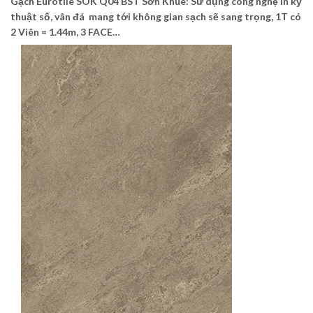
Gạch Eurotile SOK Q04
BST Sơn Khuê: Sử dụng công nghệ in kỹ
thuật số, vân đá mang tới không gian sạch sẽ sang trọng, 1T có
2 Viên = 1.44m, 3 FACE…