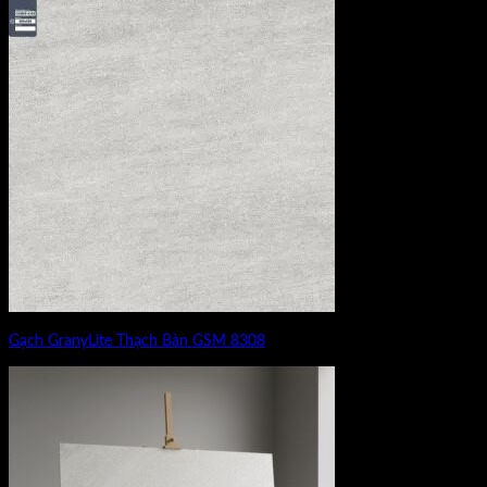
Gạch GranyLite Thạch Bàn GSM 8308