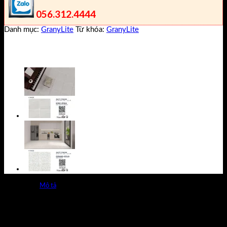
056.312.4444
Danh mục:
GranyLite
Từ khóa:
GranyLite
Mô tả
Gạch GranyLite Thạch Bàn GSM 8311 Bề Mặt Matt Mờ
Nhà sản xuất Gạch Thạch Bàn, Kích thước: 600X600,
300x600mm Loại Gạch GranyLite 1 Hộp 4, 8 Viên = 1.44m²