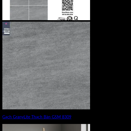
Gạch GranyLite Thạch Bàn GSM 8309