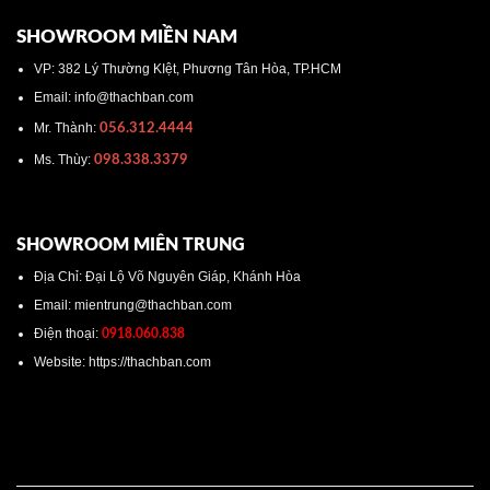
SHOWROOM MIỀN NAM
VP: 382 Lý Thường KIệt, Phương Tân Hòa, TP.HCM
Email: info@thachban.com
Mr. Thành:
056.312.4444
Ms. Thùy:
098.338.3379
SHOWROOM MIÊN TRUNG
Địa Chỉ: Đại Lộ Võ Nguyên Giáp, Khánh Hòa
Email: mientrung@thachban.com
Điện thoại:
0918.060.838
Website: https://thachban.com