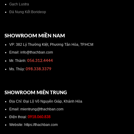
Gạch Lustra
Đá Nung Kết Borideop
SHOWROOM MIỀN NAM
VP: 382 Lý Thường KIệt, Phương Tân Hòa, TP.HCM
Email: info@thachban.com
Mr. Thành:
056.312.4444
Ms. Thùy:
098.338.3379
SHOWROOM MIÊN TRUNG
Địa Chỉ: Đại Lộ Võ Nguyên Giáp, Khánh Hòa
Email: mientrung@thachban.com
Điện thoại:
0918.060.838
Website: https://thachban.com