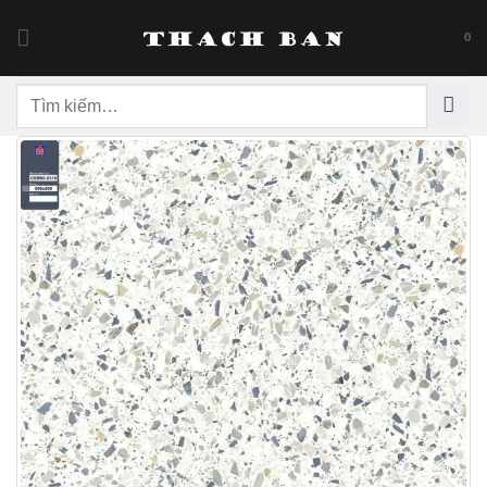
Skip
to
0
content
Tìm
kiếm: