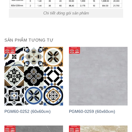
Chi tiết đóng gói sản phâm
SẢN PHẨM TƯƠNG TỰ
PGM60-0252 (60x60cm)
PGM60-0259 (60x60cm)