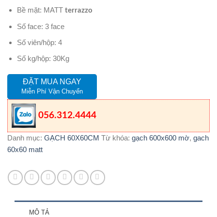
Bề mặt: MATT
terrazzo
Số face: 3 face
Số viên/hộp: 4
Số kg/hộp: 30Kg
ĐẶT MUA NGAY
Miễn Phí Vận Chuyển
056.312.4444
Danh mục:
GẠCH 60X60CM
Từ khóa:
gạch 600x600 mờ
,
gach
60x60 matt
MÔ TẢ