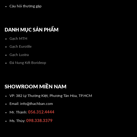
Câu hỏi thường gặp
DANH MỤC SẢN PHẨM
Gạch MTH
Gạch Eurotile
Gạch Lustra
Đá Nung Kết Borideop
SHOWROOM MIỀN NAM
VP: 382 Lý Thường KIệt, Phương Tân Hòa, TP.HCM
Email: info@thachban.com
056.312.4444
Mr. Thành:
098.338.3379
Ms. Thùy: