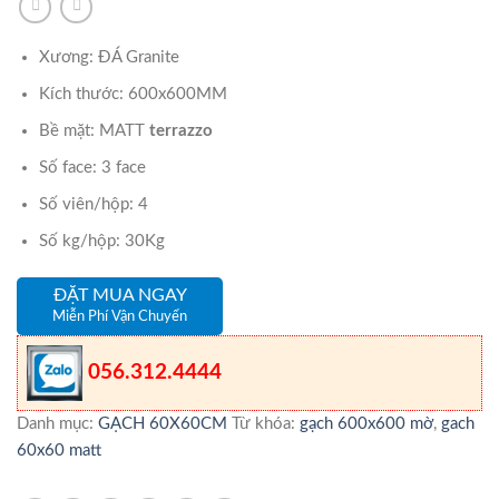
Xương: ĐÁ Granite
Kích thước: 600x600MM
Bề mặt: MATT
terrazzo
Số face: 3 face
Số viên/hộp: 4
Số kg/hộp: 30Kg
ĐẶT MUA NGAY
Miễn Phí Vận Chuyển
056.312.4444
Danh mục:
GẠCH 60X60CM
Từ khóa:
gạch 600x600 mờ
,
gach
60x60 matt