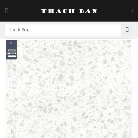
Skip
to
0
content
Tìm
kiếm: