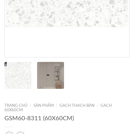
TRANG CHỦ
/
SẢN PHẨM
/
GẠCH THẠCH BÀN
/
GẠCH
60X60CM
GSM60-8311 (60X60CM)