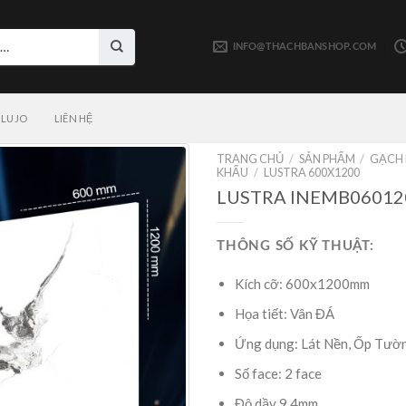
INFO@THACHBANSHOP.COM
LUJO
LIÊN HỆ
TRANG CHỦ
/
SẢN PHẨM
/
GẠCH 
KHẨU
/
LUSTRA 600X1200
LUSTRA INEMB06012
THÔNG SỐ KỸ THUẬT:
Kích cỡ: 600x1200mm
Họa tiết: Vân ĐÁ
Ứng dụng: Lát Nền, Ốp Tườ
Số face: 2 face
Độ dầy 9,4mm