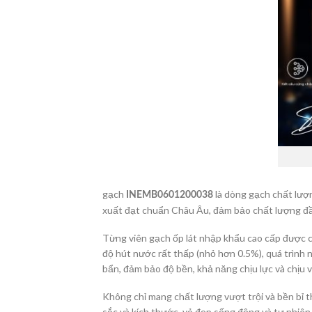
gạch
là dòng gạch chất lượn
INEMB0601200038
xuất đạt chuẩn Châu Âu, đảm bảo chất lượng đầu
Từng viên gạch ốp lát nhập khẩu cao cấp được c
độ hút nước rất thấp (nhỏ hơn 0.5%), quá trình
bẩn, đảm bảo độ bền, khả năng chịu lực và chịu v
Không chỉ mang chất lượng vượt trội và bền bỉ t
sắc và kích thước, vẻ đẹp sống động và tự nhiê