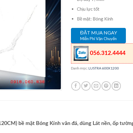
Chịu lực tốt
Bề mặt: Bóng Kính
ĐẶT MUA NGAY
Miễn Phí Vận Chuyển
056.312.4444
Danh mục:
LUSTRA 600X1200
0CM) bề mặt Bóng Kính vân đá, dùng Lát nền, ốp tường.