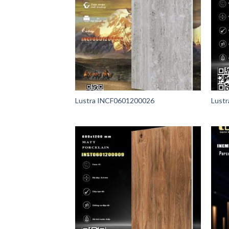
Lustra INCF0601200026
Lust