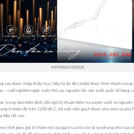
INEMB0601200038
g cao được nhập khẩu trực tiếp từ ấn độ ( india) được hình thành tron
 – cuối nghiêm ngặt. tuân thủ các nguyên tắc sản xuất quốc tế hàng có
ác trung tâm kiểm định, đội ngũ kỹ thuật kiểm tra xuyên suốt từ nguyên
 nung ở nhiệt độ trên 1200 độ C, bề mặt viên gạch được phủ men và phủ
a đập rất cao.
heo thời gian, giá trị thẩm mỹ của gạch Lustra còn là sự phong phú của 
n của các vân đá đã giúp gạch nhập khẩu cao cấp Lustra trở thành mảnh 