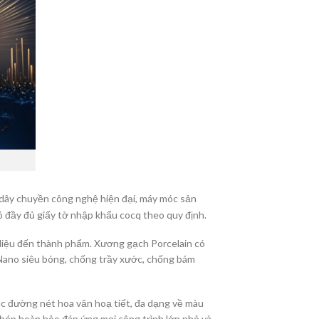
g dây chuyền công nghệ hiện đại, máy móc sản
 đầy đủ giấy tờ nhập khẩu cocq theo quy định.
 liệu đến thành phẩm. Xương gạch Porcelain có
 Nano siêu bóng, chống trầy xước, chống bám
các đường nét hoa văn hoạ tiết, đa dạng về màu
ghép hoàn hảo đáp ứng mọi công trình lớn nhỏ và