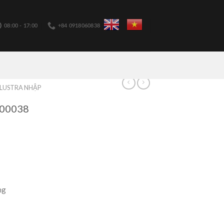
08:00 - 17:00
+84 0918060838
LUSTRA NHẬP
00038
ng