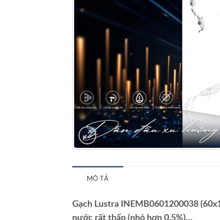
MÔ TẢ
Gạch Lustra INEMB0601200038 (60x12
nước rất thấp (nhỏ hơn 0.5%)…