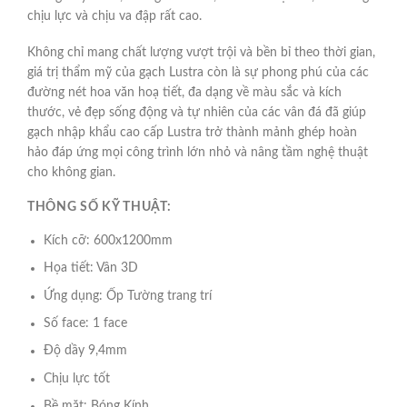
chịu lực và chịu va đập rất cao.
Không chỉ mang chất lượng vượt trội và bền bỉ theo thời gian,
giá trị thẩm mỹ của gạch Lustra còn là sự phong phú của các
đường nét hoa văn hoạ tiết, đa dạng về màu sắc và kích
thước, vẻ đẹp sống động và tự nhiên của các vân đá đã giúp
gạch nhập khẩu cao cấp Lustra trở thành mảnh ghép hoàn
hảo đáp ứng mọi công trình lớn nhỏ và nâng tầm nghệ thuật
cho không gian.
THÔNG SỐ KỸ THUẬT:
Kích cỡ: 600x1200mm
Họa tiết: Vân 3D
Ứng dụng: Ốp Tường trang trí
Số face: 1 face
Độ dầy 9,4mm
Chịu lực tốt
Bề mặt: Bóng Kính