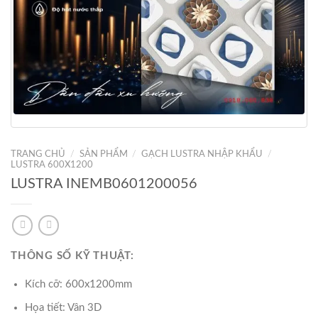
TRANG CHỦ
/
SẢN PHẨM
/
GẠCH LUSTRA NHẬP KHẨU
/
LUSTRA 600X1200
LUSTRA INEMB0601200056
THÔNG SỐ KỸ THUẬT:
Kích cỡ: 600x1200mm
Họa tiết: Vân 3D