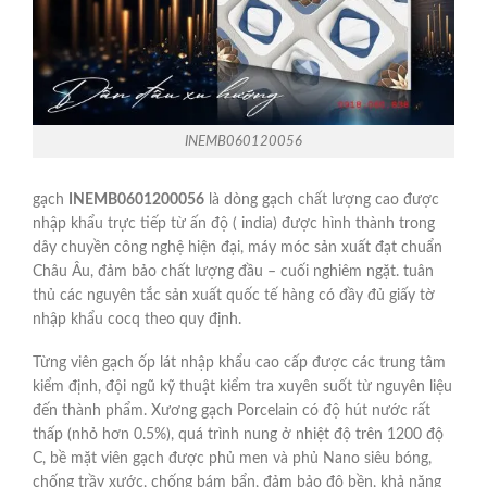
INEMB060120056
gạch
INEMB0601200056
là dòng gạch chất lượng cao được
nhập khẩu trực tiếp từ ấn độ ( india) được hình thành trong
dây chuyền công nghệ hiện đại, máy móc sản xuất đạt chuẩn
Châu Âu, đảm bảo chất lượng đầu – cuối nghiêm ngặt. tuân
thủ các nguyên tắc sản xuất quốc tế hàng có đầy đủ giấy tờ
nhập khẩu cocq theo quy định.
Từng viên gạch ốp lát nhập khẩu cao cấp được các trung tâm
kiểm định, đội ngũ kỹ thuật kiểm tra xuyên suốt từ nguyên liệu
đến thành phẩm. Xương gạch Porcelain có độ hút nước rất
thấp (nhỏ hơn 0.5%), quá trình nung ở nhiệt độ trên 1200 độ
C, bề mặt viên gạch được phủ men và phủ Nano siêu bóng,
chống trầy xước, chống bám bẩn, đảm bảo độ bền, khả năng