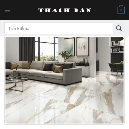
Skip
to
0
content
Tìm
kiếm: