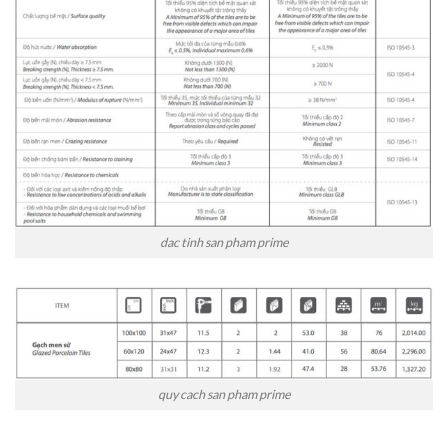
dac tinh san pham prime
quy cach san pham prime