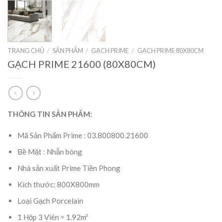
TRANG CHỦ
/
SẢN PHẨM
/
GẠCH PRIME
/
GẠCH PRIME 80X80CM
GẠCH PRIME 21600 (80X80CM)
THÔNG TIN SẢN PHẨM:
Mã Sản Phẩm Prime : 03.800800.21600
Bề Mặt : Nhẵn bóng
Nhà sản xuất Prime Tiền Phong
Kích thước: 800X800mm
Loại Gạch Porcelain
1 Hộp 3 Viên = 1.92m²