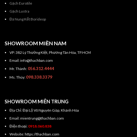
Gạch Eurotile
Gạch Lustra
Đá Nung Kết Borideop
SHOWROOM MIỀN NAM
VP: 382 Lý Thường KIệt, Phương Tân Hòa, TP.HCM
Email: info@thachban.com
056.312.4444
Mr. Thành:
098.338.3379
Ms. Thùy:
SHOWROOM MIÊN TRUNG
Địa Chỉ: Đại Lộ Võ Nguyên Giáp, Khánh Hòa
Email: mientrung@thachban.com
Điện thoại:
0918.060.838
Website: https://thachban.com