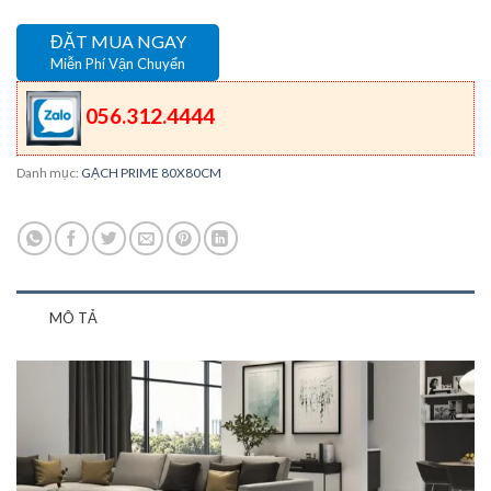
ĐẶT MUA NGAY
Miễn Phí Vận Chuyển
056.312.4444
Danh mục:
GẠCH PRIME 80X80CM
MÔ TẢ