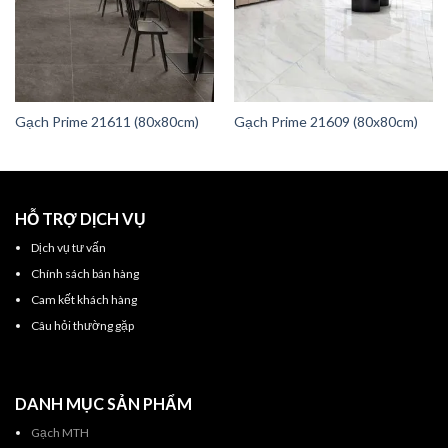
Gạch Prime 21611 (80x80cm)
Gạch Prime 21609 (80x80cm)
HỖ TRỢ DỊCH VỤ
Dịch vụ tư vấn
Chính sách bán hàng
Cam kết khách hàng
Câu hỏi thường gặp
DANH MỤC SẢN PHẨM
Gạch MTH