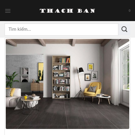
Skip
to
0
content
Tìm
kiếm: