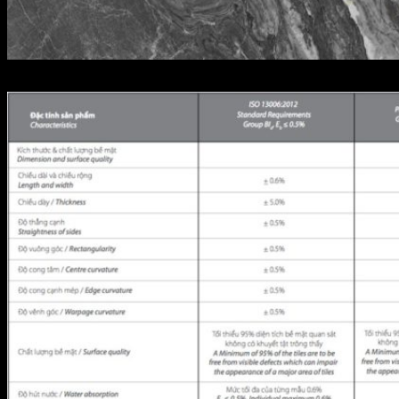
03.800800.21604