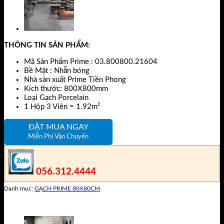
THÔNG TIN SẢN PHẨM:
Mã Sản Phẩm Prime : 03.800800.21604
Bề Mặt : Nhẵn bóng
Nhà sản xuất Prime Tiền Phong
Kích thước: 800X800mm
Loại Gạch Porcelain
1 Hộp 3 Viên = 1.92m²
ĐẶT MUA NGAY
Miễn Phí Vận Chuyển
056.312.4444
Danh mục:
GẠCH PRIME 80X80CM