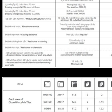
dac tinh san pham prime