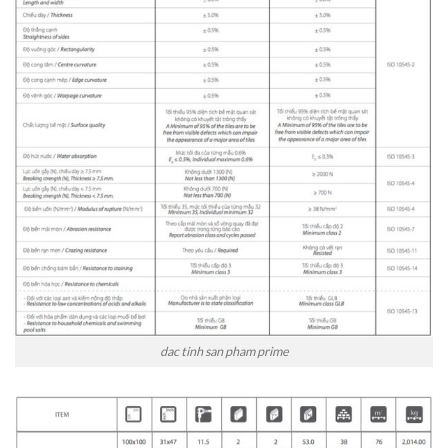
dac tinh san pham prime