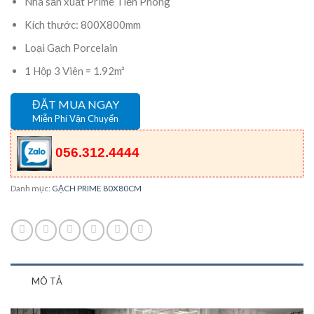
Nhà sản xuất Prime Tiền Phong
Kích thước: 800X800mm
Loại Gạch Porcelain
1 Hộp 3 Viên = 1.92m²
ĐẶT MUA NGAY
Miễn Phí Vận Chuyển
056.312.4444
Danh mục:
GẠCH PRIME 80X80CM
MÔ TẢ