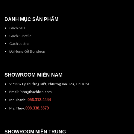
DANH MỤC SẢN PHẨM
Gạch MTH
Gạch Eurotile
Gạch Lustra
Đá Nung Kết Borideop
SHOWROOM MIỀN NAM
VP: 382 Lý Thường KIệt, Phương Tân Hòa, TP.HCM
Email: info@thachban.com
Mr. Thành:
056.312.4444
Ms. Thùy:
098.338.3379
SHOWROOM MIÊN TRUNG