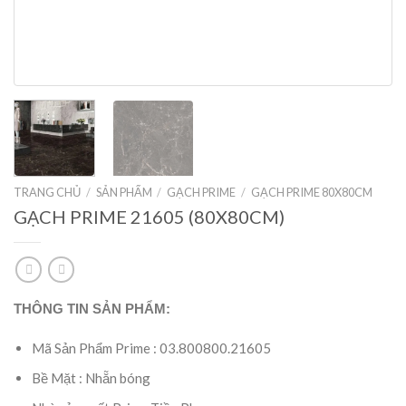
TRANG CHỦ
/
SẢN PHẨM
/
GẠCH PRIME
/
GẠCH PRIME 80X80CM
GẠCH PRIME 21605 (80X80CM)
THÔNG TIN SẢN PHẨM:
Mã Sản Phẩm Prime : 03.800800.21605
Bề Mặt : Nhẵn bóng