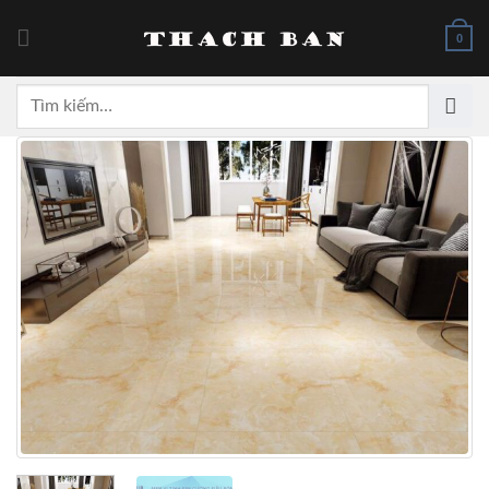
Skip
to
0
content
Tìm
kiếm: