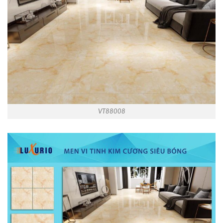
VT88008