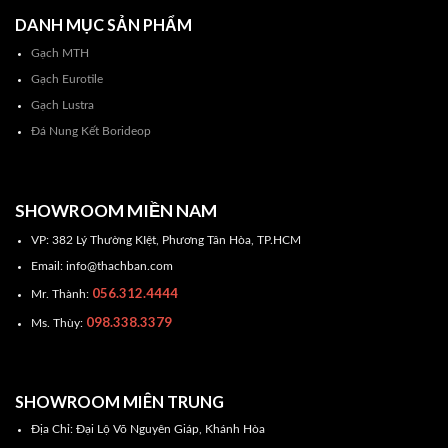
DANH MỤC SẢN PHẨM
Gạch MTH
Gạch Eurotile
Gạch Lustra
Đá Nung Kết Borideop
SHOWROOM MIỀN NAM
VP: 382 Lý Thường KIệt, Phương Tân Hòa, TP.HCM
Email: info@thachban.com
056.312.4444
Mr. Thành:
098.338.3379
Ms. Thùy:
SHOWROOM MIÊN TRUNG
Địa Chỉ: Đại Lộ Võ Nguyên Giáp, Khánh Hòa