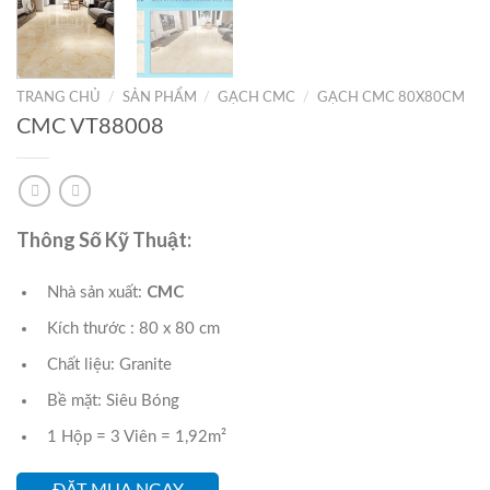
TRANG CHỦ
/
SẢN PHẨM
/
GẠCH CMC
/
GẠCH CMC 80X80CM
CMC VT88008
Thông Số Kỹ Thuật:
CMC
Nhà sản xuất:
Kích thước : 80 x 80 cm
Chất liệu: Granite
Bề mặt: Siêu Bóng
1 Hộp = 3 Viên = 1,92m²
ĐẶT MUA NGAY