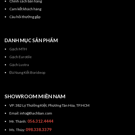
Chính sách bán hàng
Cam kết khách hàng
Câu hỏi thường gặp
DANH MỤC SẢN PHẨM
Gạch MTH
Gạch Eurotile
Gạch Lustra
Đá Nung Kết Borideop
SHOWROOM MIỀN NAM
VP: 382 Lý Thường KIệt, Phương Tân Hòa, TP.HCM
Email: info@thachban.com
056.312.4444
Mr. Thành:
098.338.3379
Ms. Thùy: