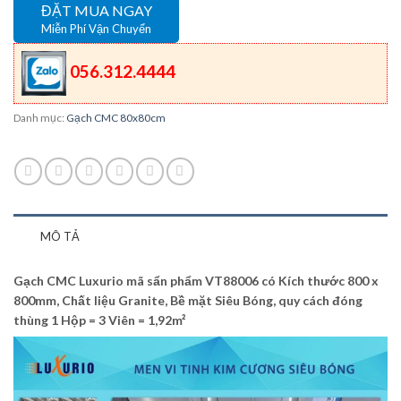
ĐẶT MUA NGAY
Miễn Phí Vận Chuyển
056.312.4444
Danh mục:
Gạch CMC 80x80cm
MÔ TẢ
Gạch CMC Luxurio mã sẩn phẩm VT88006 có Kích thước 800 x
800mm, Chất liệu Granite, Bề mặt Siêu Bóng, quy cách đóng
thùng 1 Hộp = 3 Viên = 1,92m²