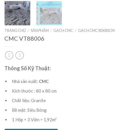
TRANG CHỦ
/
SẢN PHẨM
/
GẠCH CMC
/
GẠCH CMC 80X80CM
CMC VT88006
Thông Số Kỹ Thuật:
Nhà sản xuất:
CMC
Kích thước : 80 x 80 cm
Chất liệu: Granite
Bề mặt: Siêu Bóng
1 Hộp = 3 Viên = 1,92m²