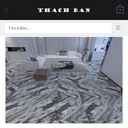
Skip
to
0
content
Tìm
kiếm: